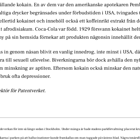
ehållande kokain. En av dem var den amerikanske apotekaren Pem
ltiga drycker begränsades under förbudstiden i USA, tvingades t
llertid kokainet och innehöll också ett koffeinrikt extrakt från 
lt afrodisiakum. Coca-Cola var född. 1929 försvann kokainet helt
ny på sin hemsida förnekar att produkten någonsin innehållit de
as in genom näsan blivit en vanlig innedrog, inte minst i USA, d
a till sexuell utlevelse. Biverkningarna bör dock avhålla den nyf
om minskning av aptiten. Eftersom kokain också minskar den nat
 bruk ofta depressioner.
ktör för Patentverket.
 verkan för inte så länge sedan i Stockholm. Under många år hade stadens parkförvaltning placerat k
arna i parken på att hallucinationer kunde framkallas om man tuggade på växtens blad. Några tonårsfl