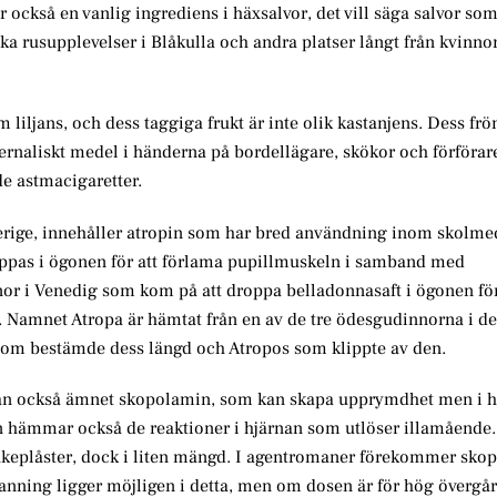
r också en vanlig ingrediens i häxsalvor, det vill säga salvor so
tiska rusupplevelser i Blåkulla och andra platser långt från kvinno
ljans, och dess taggiga frukt är inte olik kastanjens. Dess frön
fernaliskt medel i händerna på bordellägare, skökor och förförar
e astmacigaretter.
verige, innehåller atropin som har bred användning inom skolme
ppas i ögonen för att förlama pupillmuskeln i samband med
nnor i Venedig som kom på att droppa belladonnasaft i ögonen fö
er. Namnet Atropa är hämtat från en av de tre ödesgudinnorna i d
 som bestämde dess längd och Atropos som klippte av den.
unan också ämnet skopolamin, som kan skapa upprymdhet men i 
min hämmar också de reaktioner i hjärnan som utlöser illamående
sjukeplåster, dock i liten mängd. I agentromaner förekommer sko
anning ligger möjligen i detta, men om dosen är för hög övergår