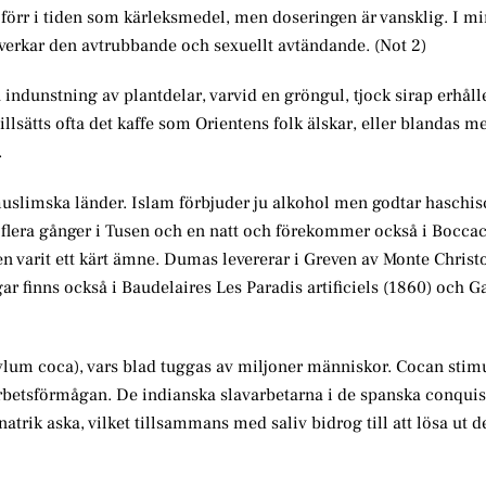
t förr i tiden som kärleksmedel, men doseringen är vansklig. I m
 verkar den avtrubbande och sexuellt avtändande. (Not 2)
indunstning av plantdelar, varvid en gröngul, tjock sirap erhål
llsätts ofta det kaffe som Orientens folk älskar, eller blandas m
.
 muslimska länder. Islam förbjuder ju alkohol men godtar haschi
flera gånger i Tusen och en natt och förekommer också i Bocca
n varit ett kärt ämne. Dumas levererar i Greven av Monte Christ
ar finns också i Baudelaires Les Paradis artificiels (1860) och G
lum coca), vars blad tuggas av miljoner människor. Cocan stim
rbetsförmågan. De indianska slavarbetarna i de spanska conqui
atrik aska, vilket tillsammans med saliv bidrog till att lösa ut d