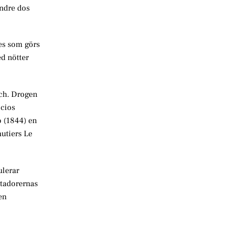
indre dos
les som görs
ed nötter
sch. Drogen
ccios
o (1844) en
autiers Le
ulerar
stadorernas
en