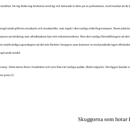
äxtdelar. De tog klokt nog krukorna med sig och lämnade in dem på en polisstation, med resultat att de å
 de rusgivande gifterna muskarin och muskaridin, som ingår i den vanliga röda flugsvampen. Ruset påmi
 Svampens användning som afrodisiakum kan inte rekommenderas. Men den vanliga föreställningen att det
 märkvärdiga egenskapen att det inte förstörs i kroppen utan kommer ut med praktiskt taget oförändrad
 rusgivande medel.
gsvamp. Detta ämne finns i hudsekret och urin från vår vanliga padda, (Bufo vulgaris). Det ligger kanske 
n prins (!).
Skuggorna som hotar 