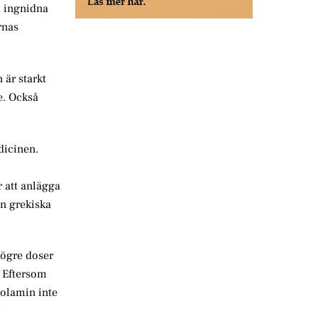
m ingnidna
rnas
 är starkt
e. Också
dicinen.
r att anlägga
en grekiska
högre doser
. Eftersom
polamin inte