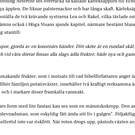
ottning Nefertite ses överräcka så kallade kärleksäpplen till Ec
ga äpplen. De liknar palsternackor och har långa skaft. Kärleks
dsställa de två krävande systrarna Lea och Rakel, vilka tävlade om
ämns också i Höga Visans sjunde kapitel, närmare bestämt blan
 utantill:
por, gjorda av en konstnärs händer. Ditt sköte är en rundad skål,
ch vid våra dörrar finnas alla slags ädla frukter, både nya och gaml
makande frukter, som i motsats till vad bibelförfattaren anger är
llhör familjen potatisväxter, innehåller två kraftigt verksamma 
 och i starkare doser framkalla vanmakt.
 vars form med lite fantasi kan ses som en människokropp. Den a
levnadsman, som oskyldig fått ända sitt liv i galgen”. Följaktli
lertid inte var riskfritt. När roten drogs upp, påstods växten avg