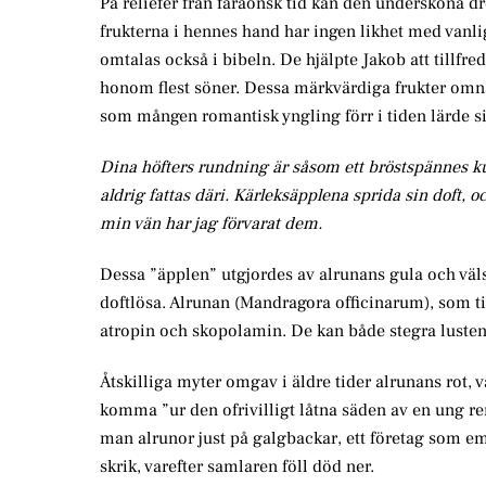
På reliefer från faraonsk tid kan den undersköna dr
frukterna i hennes hand har ingen likhet med vanli
omtalas också i bibeln. De hjälpte Jakob att tillfre
honom flest söner. Dessa märkvärdiga frukter omn
som mången romantisk yngling förr i tiden lärde sig
Dina höfters rundning är såsom ett bröstspännes ku
aldrig fattas däri. Kärleksäpplena sprida sin doft, o
min vän har jag förvarat dem.
Dessa ”äpplen” utgjordes av alrunans gula och väls
doftlösa. Alrunan (Mandragora officinarum), som ti
atropin och skopolamin. De kan både stegra lusten
Åtskilliga myter omgav i äldre tider alrunans rot,
komma ”ur den ofrivilligt låtna säden av en ung ren
man alrunor just på galgbackar, ett företag som emel
skrik, varefter samlaren föll död ner.