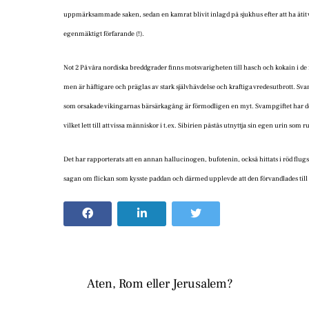
uppmärksammade saken, sedan en kamrat blivit inlagd på sjukhus efter att ha ätit v
egenmäktigt förfarande (!).
Not 2 På våra nordiska breddgrader finns motsvarigheten till hasch och kokain i
men är häftigare och präglas av stark självhävdelse och kraftiga vredesutbrott.
som orsakade vikingarnas bärsärkagång är förmodligen en myt. Svampgiftet har den
vilket lett till att vissa människor i t.ex. Sibirien påstås utnyttja sin egen urin som
Det har rapporterats att en annan hallucinogen, bufotenin, också hittats i röd flu
sagan om flickan som kysste paddan och därmed upplevde att den förvandlades till e
Aten, Rom eller Jerusalem?