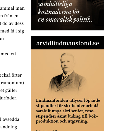
n gammal man
n från en
t dö av dess
med få i sig
un
r med ett
också örter
 stramonium)
et gäller
jurfoder,
el avsedda
inandning