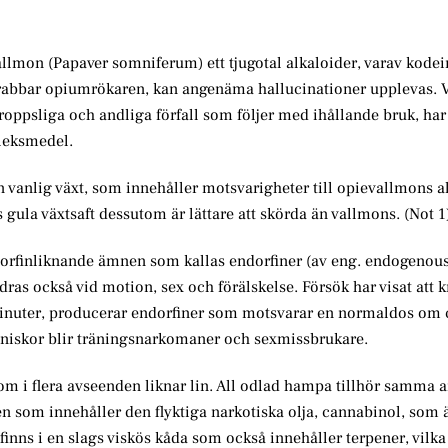
allmon (Papaver somniferum) ett tjugotal alkaloider, varav kodei
drabbar opiumrökaren, kan angenäma hallucinationer upplevas. V
oppsliga och andliga förfall som följer med ihållande bruk, har
rleksmedel.
n vanlig växt, som innehåller motsvarigheter till opievallmons a
gula växtsaft dessutom är lättare att skörda än vallmons. (Not 1
 morfinliknande ämnen som kallas endorfiner (av eng. endogenou
ras också vid motion, sex och förälskelse. Försök har visat att 
 minuter, producerar endorfiner som motsvarar en normaldos om
änniskor blir träningsnarkomaner och sexmissbrukare.
m i flera avseenden liknar lin. All odlad hampa tillhör samma a
ten som innehåller den flyktiga narkotiska olja, cannabinol, som
 i en slags viskös kåda som också innehåller terpener, vilka 