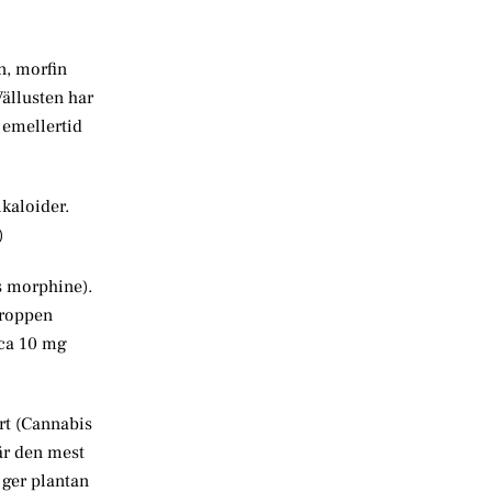
n, morfin
ällusten har
 emellertid
lkaloider.
)
s morphine).
kroppen
 ca 10 mg
rt (Cannabis
 är den mest
ger plantan