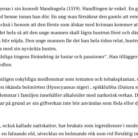
goran i sin komedi Mandragola (1519). Handlingen är enkel. E
ed henne innan han dör. En ung man försäkrar den gamle att rote
också i honom att den förste som älskar med kvinnan kommer at
det hela så att den unge mannen skall lägra hustrun först och där
la blir nöjda. Den unge mannen får det han hela tiden velat, hustr
ka med sin nyväckta hustru.
rldsliga tingens förändring är lustar och passioner”. Han tillägge
edlen.
 tämligen oskyldiga medlemmar som tomaten och tobaksplantan, 
 den ökända bolmörten (Hyoscyamus niger) , spikklubba (Datura
emmar i familjen innehåller alkaloider med narkotisk verkan. D
lar på grund av sin giftverkan inte bör användas som föda eller d
, också kallade nattskattor, har brukats som ingredienser i med
å en falnande eld, utvecklas en bolmande rök som vid försiktig 