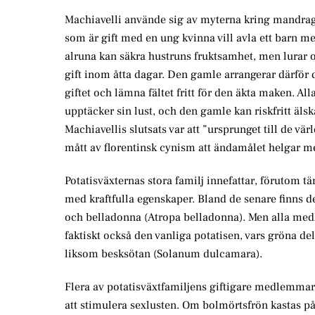
Machiavelli använde sig av myterna kring mandra
som är gift med en ung kvinna vill avla ett barn m
alruna kan säkra hustruns fruktsamhet, men lurar 
gift inom åtta dagar. Den gamle arrangerar därför 
giftet och lämna fältet fritt för den äkta maken. Al
upptäcker sin lust, och den gamle kan riskfritt äls
Machiavellis slutsats var att ”ursprunget till de vä
mått av florentinsk cynism att ändamålet helgar m
Potatisväxternas stora familj innefattar, förutom
med kraftfulla egenskaper. Bland de senare finns
och belladonna (Atropa belladonna). Men alla medl
faktiskt också den vanliga potatisen, vars gröna de
liksom besksötan (Solanum dulcamara).
Flera av potatisväxtfamiljens giftigare medlemmar
att stimulera sexlusten. Om bolmörtsfrön kastas p