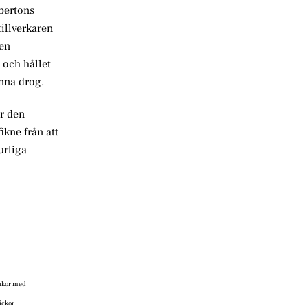
bertons
illverkaren
den
 och hållet
nna drog.
är den
ikne från att
urliga
rukor med
ickor