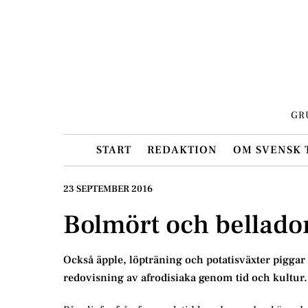
Skip
to
content
GR
START
REDAKTION
OM SVENSK 
23 SEPTEMBER 2016
Bolmört och bellad
Också äpple, löpträning och potatisväxter piggar
redovisning av afrodisiaka genom tid och kultur.