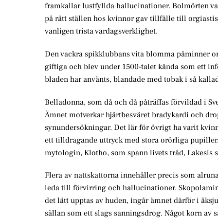
framkallar lustfyllda hallucinationer. Bolmörten va
på rätt ställen hos kvinnor gav tillfälle till orgias
vanligen trista vardagsverklighet.
Den vackra spikklubbans vita blomma påminner om li
giftiga och blev under 1500-talet kända som ett in
bladen har använts, blandade med tobak i så kallad
Belladonna, som då och då påträffas förvildad i S
Ämnet motverkar hjärtbesväret bradykardi och dro
synundersökningar. Det lär för övrigt ha varit kvi
ett tilldragande uttryck med stora orörliga pupill
mytologin, Klotho, som spann livets tråd, Lakesis
Flera av nattskattorna innehåller precis som alr
leda till förvirring och hallucinationer. Skopola
det lätt upptas av huden, ingår ämnet därför i åk
sällan som ett slags sanningsdrog. Något korn av s