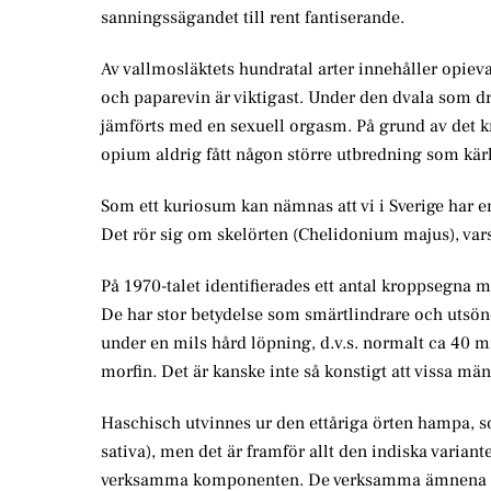
sanningssägandet till rent fantiserande.
Av vallmosläktets hundratal arter innehåller opiev
och paparevin är viktigast. Under den dvala som 
jämförts med en sexuell orgasm. På grund av det kr
opium aldrig fått någon större utbredning som kä
Som ett kuriosum kan nämnas att vi i Sverige har e
Det rör sig om skelörten (Chelidonium majus), vars 
På 1970-talet identifierades ett antal kroppsegna
De har stor betydelse som smärtlindrare och utsönd
under en mils hård löpning, d.v.s. normalt ca 40
morfin. Det är kanske inte så konstigt att vissa m
Haschisch utvinnes ur den ettåriga örten hampa, so
sativa), men det är framför allt den indiska varian
verksamma komponenten. De verksamma ämnena finns