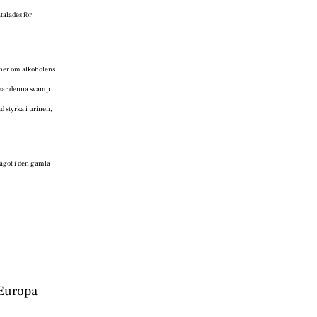
talades för
nner om alkoholens
 var denna svamp
 styrka i urinen,
något i den gamla
Europa