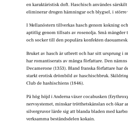
en karaktäristisk doft. Haschisch användes särskil
eliminerar drogen hämningar och blygsel, i större
I Mellanöstern tillverkas hasch genom kokning och 
aptitlig genom tillsats av rosenolja. Små mängder ti
och socker till den populära konfekten daouamesk
Bruket av hasch är utbrett och har sitt ursprung i
har romantiserats av många författare. Den nämns 
Decamerone (1353). Bland franska författare har de
starkt erotisk drömbild av haschischbruk. Skildring
Club de hashischiens (1846).
På hög höjd i Anderna växer cocabusken (Erythroxy
nervsystemet, minskar trötthetskänslan och ökar a
silvergruvor lärde sig att blanda bladen med karbon
verksamma beståndsdelen kokain.