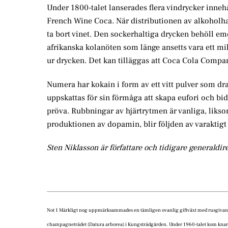
Under 1800-talet lanserades flera vindrycker inn
French Wine Coca. När distributionen av alkoholha
ta bort vinet. Den sockerhaltiga drycken behöll eme
afrikanska kolanöten som länge ansetts vara ett mi
ur drycken. Det kan tilläggas att Coca Cola Compa
Numera har kokain i form av ett vitt pulver som dr
uppskattas för sin förmåga att skapa eufori och bidr
pröva. Rubbningar av hjärtrytmen är vanliga, liks
produktionen av dopamin, blir följden av varaktigt
Sten Niklasson är författare och tidigare generaldire
Not 1 Märkligt nog uppmärksammades en tämligen ovanlig giftväxt med rusgivande
champagneträdet (Datura arborea) i Kungsträdgården. Under 1960-talet kom knark