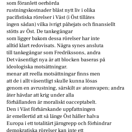
som föranlett oerhörda
rustningskostnader blåst nytt liv i olika
pacifistiska rörelser i Väst (i Öst tillåtes
ingen sådan) vilka ivrigt påhejats och finansiellt
stötts av Öst. De tankegångar
som ligger bakom dessa rörelser har inte
alltid klart redovisats. Några synes ansluta
till tankegångar som Fredrikssons, andra
Det väsentligt nya är att blocken baseras på
ideologiska motsättningar.
menar att reella motsättningar finns men
att de i allt väsentligt skulle kunna lösas
genom en avrustning, särskilt av atomvapen; andra
åter hävdar att krig under alla
förhållanden är moraliskt oacceptabelt.
Den i Väst förhärskande uppfattningen
är emellertid att så länge Öst håller halva
Europa i ett totalitärt järngrepp och förhindrar
demokratiska rörelser kan inte ett