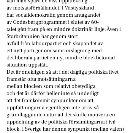
kan man spåra en viss uppluckring
av motsatsförhållandet. I Västtyskland
har socaildemokratin genom antagandet
av Godesbergprogrammet i slutet av 60-
talet gått fram på en mindre doktrinär linje. Även i
Storbritannien har genom stort
avfall från labourpartiet och skapandet av
ett nytt parti genom samrnnslagning med
det liberala partiet en ny, mindre blockbetonad
situation uppstått.
Det är onekligen så att i det dagliga politiska livet
framstår ofta motsättningarna
mellan blocken som relativt obetydliga
och det är därför heller inte så underligt
att det framkommit synpunkter om att
uppfattningarna egentligen inte är av så
grundläggande natur att det skulle motivera en
uppdelning av de politiska församlingarna i två
block. I Sverige har denna synpunkt (mellan valen)