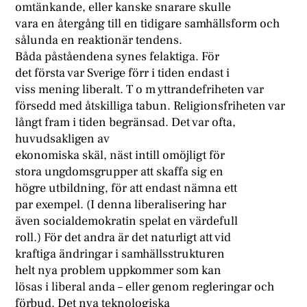
omtänkande, eller kanske snarare skulle
vara en återgång till en tidigare samhällsform och
sålunda en reaktionär tendens.
Båda påståendena synes felaktiga. För
det första var Sverige förr i tiden endast i
viss mening liberalt. T o m yttrandefriheten var
försedd med åtskilliga tabun. Religionsfriheten var
långt fram i tiden begränsad. Det var ofta,
huvudsakligen av
ekonomiska skäl, näst intill omöjligt för
stora ungdomsgrupper att skaffa sig en
högre utbildning, för att endast nämna ett
par exempel. (I denna liberalisering har
även socialdemokratin spelat en värdefull
roll.) För det andra är det naturligt att vid
kraftiga ändringar i samhällsstrukturen
helt nya problem uppkommer som kan
lösas i liberal anda – eller genom regleringar och
förbud. Det nya teknologiska