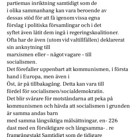
partiemas inriktning samtidigt som de
i olika sammanhang kan vara beroende av
dessas stöd för att få igenom vissa egna
förslag i politiska församlingar och i det
syftet även låtit dem ingå i regeringskoalitioner.
Ofta har de även (utom vid valtillfållen) deklarerat
sin anknytning till
marxismen eller – något vagare – till
socialismen.
Det förefaller uppenbart att kommunismen, i första
hand i Europa, men även i
Öst, är på tillbakagång. Detta kan vara till
fördel för socialismen/socialdemokratin.
Det blir svårare för motståndarna att peka på
kommunismen och hävda att socialismen i grunden
är samma andas barn
med samma långsiktiga målsättningar, en- 226
dast med en försiktigare och långsamma- . re
framgångstakt Samtidigt som de tidigare