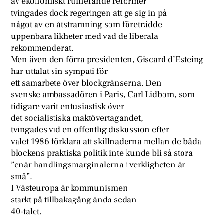
av ekonomiskt ruinerande reformer
tvingades dock regeringen att ge sig in på
något av en åtstramning som företrädde
uppenbara likheter med vad de liberala
rekommenderat.
Men även den förra presidenten, Giscard d’Esteing
har uttalat sin sympati för
ett samarbete över blockgränserna. Den
svenske ambassadören i Paris, Carl Lidbom, som
tidigare varit entusiastisk över
det socialistiska maktövertagandet,
tvingades vid en offentlig diskussion efter
valet 1986 förklara att skillnaderna mellan de båda
blockens praktiska politik inte kunde bli så stora
”enär handlingsmarginalerna i verkligheten är
små”.
I Västeuropa är kommunismen
starkt på tillbakagång ända sedan
40-talet.