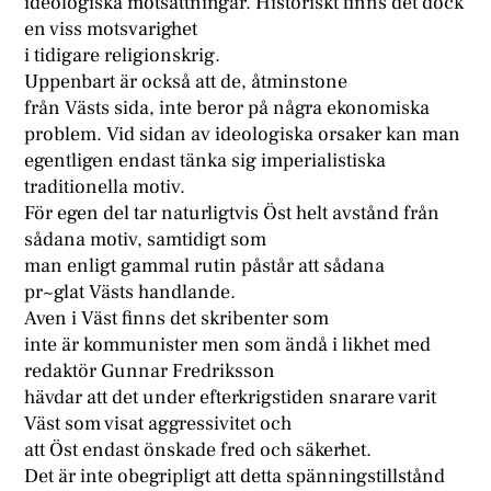
ideologiska motsättningar. Historiskt finns det dock
en viss motsvarighet
i tidigare religionskrig.
Uppenbart är också att de, åtminstone
från Västs sida, inte beror på några ekonomiska
problem. Vid sidan av ideologiska orsaker kan man
egentligen endast tänka sig imperialistiska
traditionella motiv.
För egen del tar naturligtvis Öst helt avstånd från
sådana motiv, samtidigt som
man enligt gammal rutin påstår att sådana
pr~glat Västs handlande.
Aven i Väst finns det skribenter som
inte är kommunister men som ändå i likhet med
redaktör Gunnar Fredriksson
hävdar att det under efterkrigstiden snarare varit
Väst som visat aggressivitet och
att Öst endast önskade fred och säkerhet.
Det är inte obegripligt att detta spänningstillstånd