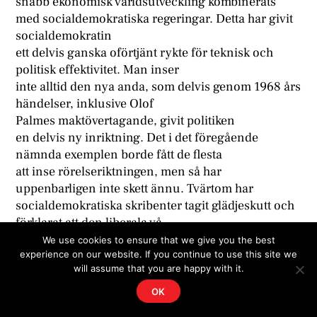
snabb ekonomisk världsutveckling kombinerats
med socialdemokratiska regeringar. Detta har givit
socialdemokratin
ett delvis ganska oförtjänt rykte för teknisk och
politisk effektivitet. Man inser
inte alltid den nya anda, som delvis genom 1968 års
händelser, inklusive Olof
Palmes maktövertagande, givit politiken
en delvis ny inriktning. Det i det föregående
nämnda exemplen borde fått de flesta
att inse rörelseriktningen, men så har
uppenbarligen inte skett ännu. Tvärtom har
socialdemokratiska skribenter tagit glädjeskutt och
förklarat att den liberala vå-
gen nu ebbat ut.
We use cookies to ensure that we give you the best
experience on our website. If you continue to use this site we
will assume that you are happy with it.
OK