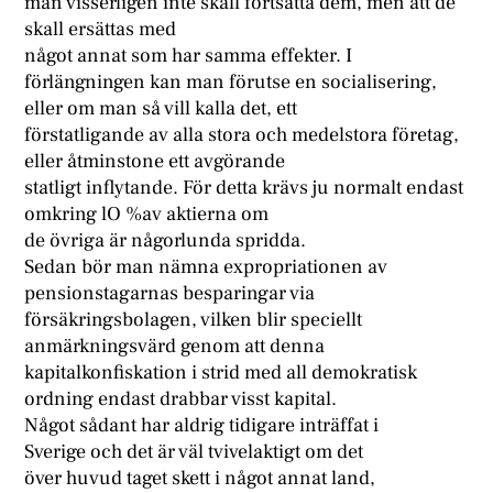
man visserligen inte skall fortsätta dem, men att de
skall ersättas med
något annat som har samma effekter. I
förlängningen kan man förutse en socialisering,
eller om man så vill kalla det, ett
förstatligande av alla stora och medelstora företag,
eller åtminstone ett avgörande
statligt inflytande. För detta krävs ju normalt endast
omkring lO %av aktierna om
de övriga är någorlunda spridda.
Sedan bör man nämna expropriationen av
pensionstagarnas besparingar via
försäkringsbolagen, vilken blir speciellt
anmärkningsvärd genom att denna
kapitalkonfiskation i strid med all demokratisk
ordning endast drabbar visst kapital.
Något sådant har aldrig tidigare inträffat i
Sverige och det är väl tvivelaktigt om det
över huvud taget skett i något annat land,