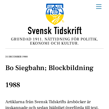
Skip
Me
to
content
GRUNDAD 1911. NÄTTIDNING FÖR POLITIK,
EKONOMI OCH KULTUR.
31 DECEMBER 1988
Bo Siegbahn; Blockbildning
1988
Artiklarna från Svensk Tidskrifts årsböcker är
inskannade och sedan hjälpligt överförda till text.