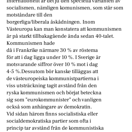
Internationellt är det ju den speciella varianten av
socialismen, nämligen komunismen, som står som
motståndare till den
borgerliga/liberala åskådningen. Inom
Västeuropa kan man konstatera att kommunismen
är på starkt tillbakagående ända sedan 40-talet.
Kommunismen hade
då i Frankrike närmare 30 % av röstema
för att i dag ligga under 10 %. I Sverige är
motsvarande siffror över 10 % mot i dag
4-5 %.Dessutom bör kanske tilläggas att
de västeuropeiska kommunistpartierna i
viss utsträckning tagit avstånd från den
ryska kommunismen och börjat beteckna
sig som ”eurokommunister” och vanligen
också som anhängare av demokratin.
Vid sidan härom finns socialistiska eller
socialdemokratiska partier som ofta i
princip tar avstånd från de kommunistiska