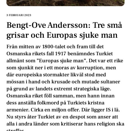
3 FEBRUARI 2023
Bengt-Ove Andersson: Tre små
grisar och Europas sjuke man
Från mitten av 1800-talet och fram till det
Osmanska rikets fall 1917 benämndes Turkiet
allmänt som ”Europas sjuke man”. Det var ett rike
som sjunkit ner i ett moras av korruption, men
där europeiska stormakter likväl stod med
mössan i hand och krusade och mutade sultaner
på grund av landets extremt strategiska läge.
Osmanska riket föll samman, men hann innan
dess anställa folkmord på Turkiets kristna
armenier. Cirka en miljon offer. Där ligger IS i lä.
Nu styrs åter Turkiet av en despot som anser att
alla i andra länder som kritiserar hans religion ska
straffas.