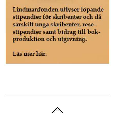
Back
To