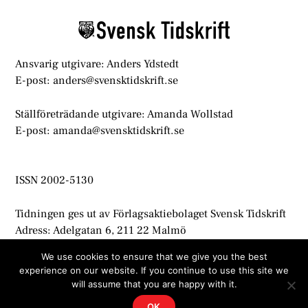
Top
Ansvarig utgivare: Anders Ydstedt
E-post: anders@svensktidskrift.se
Ställföreträdande utgivare: Amanda Wollstad
E-post: amanda@svensktidskrift.se
ISSN 2002-5130
Tidningen ges ut av Förlagsaktiebolaget Svensk Tidskrift
Adress: Adelgatan 6, 211 22 Malmö
info@svensktidskrift.se
We use cookies to ensure that we give you the best
experience on our website. If you continue to use this site we
© Svensk Tidskrift 2021
will assume that you are happy with it.
OK