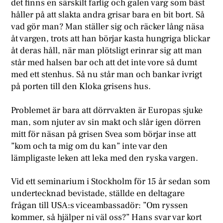
det finns en särskilt farlig och galen varg som bäst
håller på att slakta andra grisar bara en bit bort. Så
vad gör man? Man ställer sig och räcker lång näsa
åt vargen, trots att han börjar kasta hungriga blickar
åt deras håll, när man plötsligt erinrar sig att man
står med halsen bar och att det inte vore så dumt
med ett stenhus. Så nu står man och bankar ivrigt
på porten till den Kloka grisens hus.
Problemet är bara att dörrvakten är Europas sjuke
man, som njuter av sin makt och slår igen dörren
mitt för näsan på grisen Svea som börjar inse att
”kom och ta mig om du kan” inte var den
lämpligaste leken att leka med den ryska vargen.
Vid ett seminarium i Stockholm för 15 år sedan som
undertecknad bevistade, ställde en deltagare
frågan till USA:s viceambassadör: ”Om ryssen
kommer, så hjälper ni väl oss?” Hans svar var kort