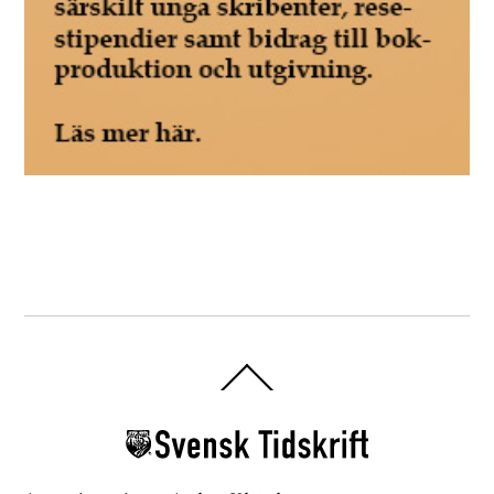
Back
To
Top