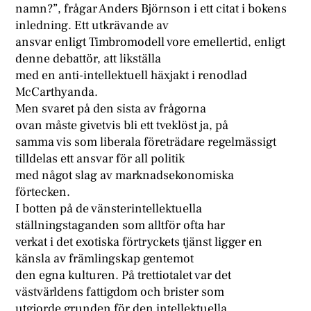
namn?”, frågar Anders Björnson i ett citat i bokens
inledning. Ett utkrävande av
ansvar enligt Timbromodell vore emellertid, enligt
denne debattör, att likställa
med en anti-intellektuell häxjakt i renodlad
McCarthyanda.
Men svaret på den sista av frågorna
ovan måste givetvis bli ett tveklöst ja, på
samma vis som liberala företrädare regelmässigt
tilldelas ett ansvar för all politik
med något slag av marknadsekonomiska
förtecken.
I botten på de vänsterintellektuella
ställningstaganden som alltför ofta har
verkat i det exotiska förtryckets tjänst ligger en
känsla av främlingskap gentemot
den egna kulturen. På trettiotalet var det
västvärldens fattigdom och brister som
utgjorde grunden för den intellektuella