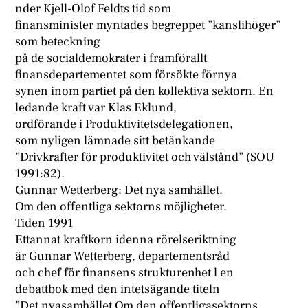
nder Kjell-Olof Feldts tid som
finansminister myntades begreppet ”kanslihöger”
som beteckning
på de socialdemokrater i framförallt
finansdepartementet som försökte förnya
synen inom partiet på den kollektiva sektorn. En
ledande kraft var Klas Eklund,
ordförande i Produktivitetsdelegationen,
som nyligen lämnade sitt betänkande
”Drivkrafter för produktivitet och välstånd” (SOU
1991:82).
Gunnar Wetterberg: Det nya samhället.
Om den offentliga sektorns möjligheter.
Tiden 1991
Ettannat kraftkorn idenna rörelseriktning
är Gunnar Wetterberg, departementsråd
och chef för finansens strukturenhet l en
debattbok med den intetsägande titeln
”Det nyasamhället Om den offentligasektorns