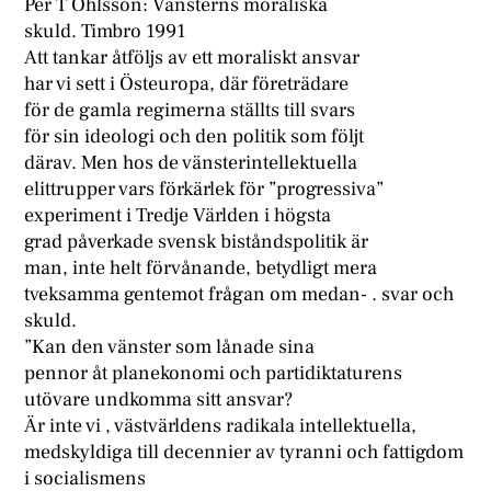
Per T Ohlsson: Vänsterns moraliska
skuld. Timbro 1991
Att tankar åtföljs av ett moraliskt ansvar
har vi sett i Östeuropa, där företrädare
för de gamla regimerna ställts till svars
för sin ideologi och den politik som följt
därav. Men hos de vänsterintellektuella
elittrupper vars förkärlek för ”progressiva”
experiment i Tredje Världen i högsta
grad påverkade svensk biståndspolitik är
man, inte helt förvånande, betydligt mera
tveksamma gentemot frågan om medan- . svar och
skuld.
”Kan den vänster som lånade sina
pennor åt planekonomi och partidiktaturens
utövare undkomma sitt ansvar?
Är inte vi , västvärldens radikala intellektuella,
medskyldiga till decennier av tyranni och fattigdom
i socialismens