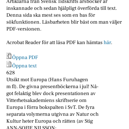
Artiklarna från Svensk Tidskrifts årsböcker är
inskannade och sedan hjälpligt överförda till text.
Denna sida ska mest ses som en bas för
sökfunktionen. Läsbarheten blir bäst om man väljer
PDF-versionen.
Acrobat Reader för att läsa PDF kan hämtas
här
.
Öppna PDF
Öppna text
628
Utsikt mot Europa (Hans Furuhagen
m fl). De givna presentböckerna i jul! Nå-
got felaktig blev dock presentationen av
Vitterhetsakademiens skriftserie om
Europa i förra bokspalten i SvT. De fyra
separata volymerna utgivna av Natur och
Kultur heter Europa och rätten (av Stig
ANN-SOFIE NILSSON: