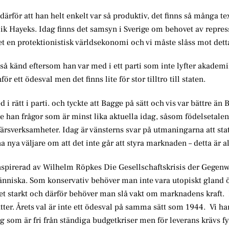
rför att han helt enkelt var så produktiv, det finns så många text
k Hayeks. Idag finns det samsyn i Sverige om behovet av repress
et en protektionistisk världsekonomi och vi måste slåss mot dett
å känd eftersom han var med i ett parti som inte lyfter akademi
ör ett ödesval men det finns lite för stor tilltro till staten.
i rätt i parti. och tyckte att Bagge på sätt och vis var bättre ä
te han frågor som är minst lika aktuella idag, såsom födelsetale
rsverksamheter. Idag är vänsterns svar på utmaningarna att sta
nya väljare om att det inte går att styra marknaden – detta är al
spirerad av Wilhelm Röpkes Die Gesellschaftskrisis der Gegenw
iska. Som konservativ behöver man inte vara utopiskt gland 
 starkt och därför behöver man slå vakt om marknadens kraft.
tter. Årets val är inte ett ödesval på samma sätt som 1944. Vi ha
om är fri från ständiga budgetkriser men för leverans krävs fyra