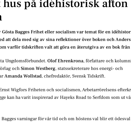
t hus på idéhistorisk afto
m
v Gösta Bagges Frihet eller socialism var temat för en idéhistor
 att dela med sig av sina reflektioner över boken och Anders 
om varför tidskriften valt att göra en återutgiva av en bok från
rata Ungdomsförbundet.
Olof Ehrenkrona
, författare och kolumn
Förlag och
Simon Westberg
, statssekreterare hos energi- och
ar
Amanda Wollstad
, chefredaktör, Svensk Tidskrift.
å Ernst Wigfors Friheten och socialismen, Arbetarrörelsens efter
e kan ha varit inspirerad av Hayeks Road to Serfdom som ut v
agges varningar för vår tid och om höstens val blir ett ödesv