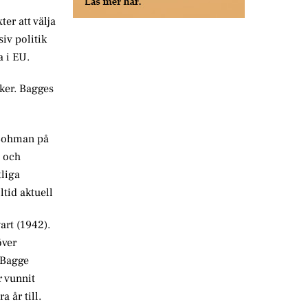
er att välja
iv politik
a i EU.
ker. Bagges
n Bohman på
n och
tliga
ltid aktuell
art (1942).
över
 Bagge
r vunnit
 år till.