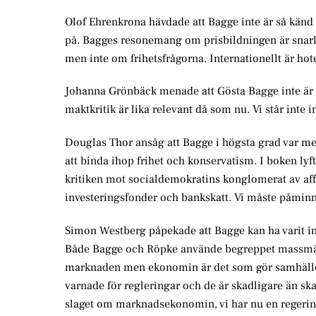
Olof Ehrenkrona hävdade att Bagge inte är så känd dä
på. Bagges resonemang om prisbildningen är snarli
men inte om frihetsfrågorna. Internationellt är hot
Johanna Grönbäck menade att Gösta Bagge inte är s
maktkritik är lika relevant då som nu. Vi står inte inf
Douglas Thor ansåg att Bagge i högsta grad var med 
att binda ihop frihet och konservatism. I boken lyf
kritiken mot socialdemokratins konglomerat av affä
investeringsfonder och bankskatt. Vi måste påminna 
Simon Westberg påpekade att Bagge kan ha varit in
Både Bagge och Röpke använde begreppet massmänn
marknaden men ekonomin är det som gör samhället
varnade för regleringar och de är skadligare än ska
slaget om marknadsekonomin, vi har nu en regering s