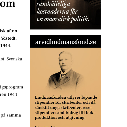
n om
isk afton.
Ydstedt,
 1944.
ist, Svenska
krigsprogram
åren 1944
al på samma