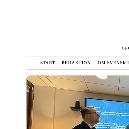
Skip
to
content
GR
START
REDAKTION
OM SVENSK 