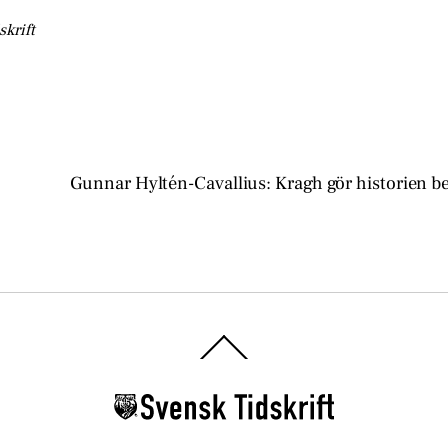
skrift
Gunnar Hyltén-Cavallius: Kragh gör historien be
Back
To
Top