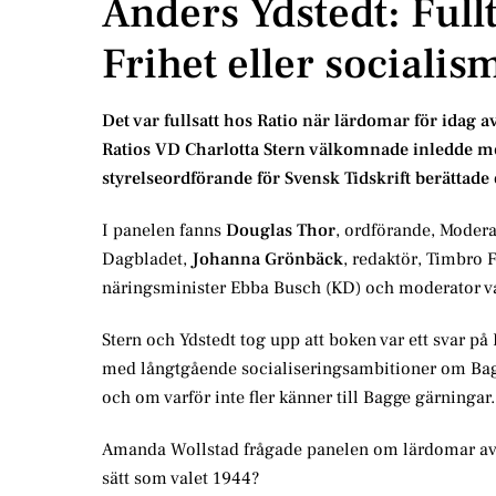
Anders Ydstedt: Full
Frihet eller socialis
Det var fullsatt hos Ratio när lärdomar för idag a
Ratios VD Charlotta Stern välkomnade inledde med
styrelseordförande för Svensk Tidskrift berättade 
I panelen fanns
Douglas Thor
, ordförande, Mode
Dagbladet,
Johanna Grönbäck
, redaktör, Timbro 
näringsminister Ebba Busch (KD) och moderator v
Stern och Ydstedt tog upp att boken var ett svar p
med långtgående socialiseringsambitioner om Bagg
och om varför inte fler känner till Bagge gärningar.
Amanda Wollstad frågade panelen om lärdomar av B
sätt som valet 1944?