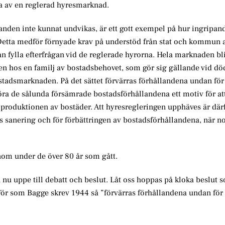
na av en reglerad hyresmarknad.
nden inte kunnat undvikas, är ett gott exempel på hur ingripan
etta medför förnyade krav på understöd från stat och kommun a
 fylla efterfrågan vid de reglerade hyrorna. Hela marknaden blir
en hos en familj av bostadsbehovet, som gör sig gällande vid dö
ostadsmarknaden. På det sättet förvärras förhållandena undan för
öra de sålunda försämrade bostadsförhållandena ett motiv för at
i produktionen av bostäder. Att hyresregleringen upphäves är där
s sanering och för förbättringen av bostadsförhållandena, när n
enom under de över 80 år som gått.
nu uppe till debatt och beslut. Låt oss hoppas på kloka beslut 
ör som Bagge skrev 1944 så ”förvärras förhållandena undan för 