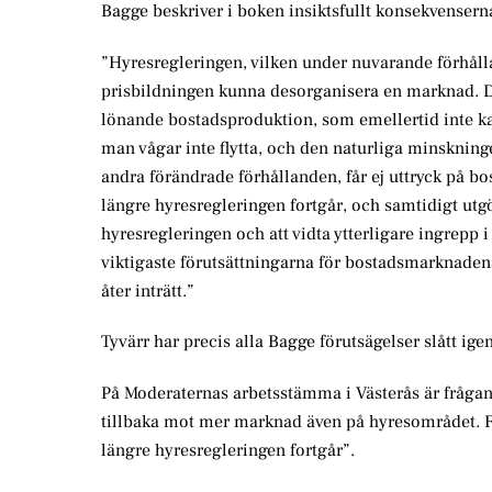
Bagge beskriver i boken insiktsfullt konsekvenser
”Hyresregleringen, vilken under nuvarande förhålla
prisbildningen kunna desorganisera en marknad. D
lönande bostadsproduktion, som emellertid inte kan
man vågar inte flytta, och den naturliga minskning
andra förändrade förhållanden, får ej uttryck på b
längre hyresregleringen fortgår, och samtidigt utg
hyresregleringen och att vidta ytterligare ingrepp 
viktigaste förutsättningarna för bostadsmarknaden
åter inträtt.”
Tyvärr har precis alla Bagge förutsägelser slått ig
På Moderaternas arbetsstämma i Västerås är frågan 
tillbaka mot mer marknad även på hyresområdet. F
längre hyresregleringen fortgår”.