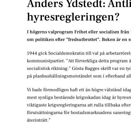
Anders Ydstedt: Äntl
hyresregleringen?
I högerns valprogram Frihet eller socialism från
om politiken efter ”fredsutbrottet”. Boken är en 
1944 gick Socialdemokratin till val på arbetarrör
kommunistpartiet. ”Att förverkliga detta program ä
socialistisk riktning.” Gösta Bagges skrift var en ty
på planhushållningsmotståndet som i efterhand alltf
Vi hade förmodligen haft ett än högre välstånd ida
mest synliga bestående krigsskadan idag är hyresr
viktigaste krigsregleringarna att rulla tillbaka efte
förutsättningarna för bostadsmarknadens sanering 
återinträtt.”