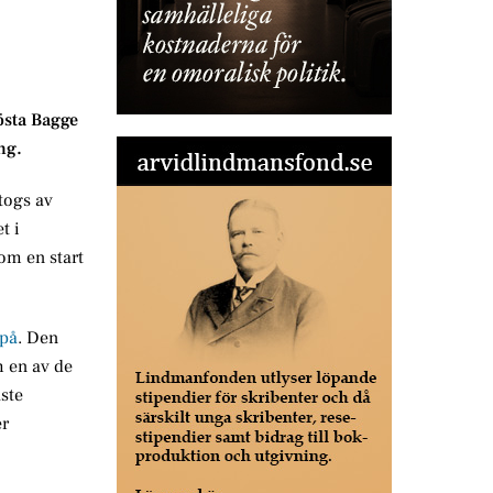
östa Bagge
ng.
togs av
t i
som en start
 på
. Den
m en av de
aste
er