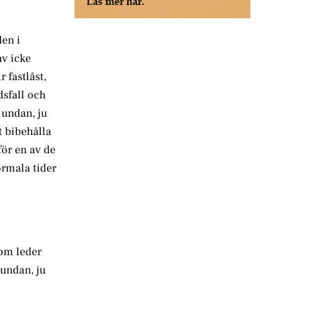
den i
v icke
 fastlåst,
dsfall och
 undan, ju
t bibehålla
för en av de
ormala tider
som leder
undan, ju