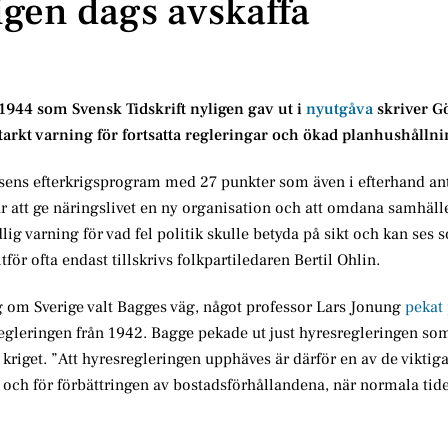
igen dags avskaffa
 1944 som Svensk Tidskrift nyligen gav ut i
nyutgåva
skriver G
starkt varning för fortsatta regleringar och ökad planhushållni
elsens efterkrigsprogram med 27 punkter som även i efterhand an
r att ge näringslivet en ny organisation och att omdana samhälle
dlig varning för vad fel politik skulle betyda på sikt och kan ses 
ör ofta endast tillskrivs folkpartiledaren Bertil Ohlin.
g om Sverige valt Bagges väg, något professor Lars Jonung
pekat
egleringen från 1942. Bagge pekade ut just hyresregleringen so
r kriget. ”Att hyresregleringen upphäves är därför en av de viktig
och för förbättringen av bostadsförhållandena, när normala tid