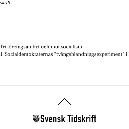
skrift
 fri företagsamhet och mot socialism
l: Socialdemokraternas ”tvångsblandningsexperiment” 
Back
To
Top