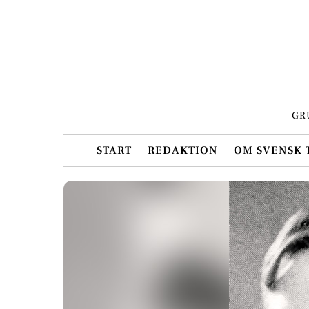
Skip
to
content
GR
START
REDAKTION
OM SVENSK 