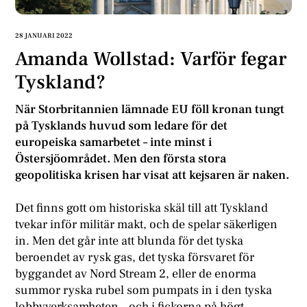
28 JANUARI 2022
Amanda Wollstad: Varför fegar
Tyskland?
När Storbritannien lämnade EU föll kronan tungt
på Tysklands huvud som ledare för det
europeiska samarbetet – inte minst i
Östersjöområdet. Men den första stora
geopolitiska krisen har visat att kejsaren är naken.
Det finns gott om historiska skäl till att Tyskland
tvekar inför militär makt, och de spelar säkerligen
in. Men det går inte att blunda för det tyska
beroendet av rysk gas, det tyska försvaret för
byggandet av Nord Stream 2, eller de enorma
summor ryska rubel som pumpats in i den tyska
lobbyverksamheten – och i fickorna på högt