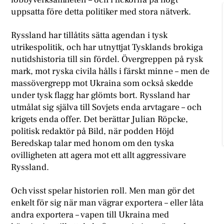
uppsatta före detta politiker med stora nätverk.
Ryssland har tillåtits sätta agendan i tysk
utrikespolitik, och har utnyttjat Tysklands brokiga
nutidshistoria till sin fördel. Övergreppen på rysk
mark, mot ryska civila hålls i färskt minne – men de
massövergrepp mot Ukraina som också skedde
under tysk flagg har glömts bort. Ryssland har
utmålat sig själva till Sovjets enda arvtagare – och
krigets enda offer. Det berättar Julian Röpcke,
politisk redaktör på Bild, när podden Höjd
Beredskap talar med honom om den tyska
ovilligheten att agera mot ett allt aggressivare
Ryssland.
Och visst spelar historien roll. Men man gör det
enkelt för sig när man vägrar exportera – eller låta
andra exportera – vapen till Ukraina med