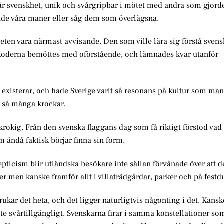
år svenskhet, unik och svårgripbar i mötet med andra som gjorde
ade våra maner eller såg dem som överlägsna.
heten vara närmast avvisande. Den som ville lära sig förstå svens
 koderna bemöttes med oförstående, och lämnades kvar utanför
m existerar, och hade Sverige varit så resonans på kultur som ma
l så många krockar.
 krokig. Från den svenska flaggans dag som få riktigt förstod vad
m ändå faktisk börjar finna sin form.
pticism blir utländska besökare inte sällan förvånade över att 
der men kanske framför allt i villaträdgårdar, parker och på fest
ar det heta, och det ligger naturligtvis någonting i det. Kanske 
e svårtillgängligt. Svenskarna firar i samma konstellationer som