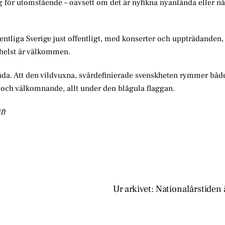
ig för utomstående – oavsett om det är nyfikna nyanlända eller n
entliga Sverige just offentligt, med konserter och uppträdanden,
helst är välkommen.
 båda. Att den vildvuxna, svårdefinierade svenskheten rymmer båd
 och välkomnande, allt under den blågula flaggan.
ft
Ur arkivet: Nationalårstiden 