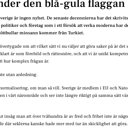
der den blå-gula flaggan
l Sverige är ingen nyhet. De senaste decennierna har det skrivit
olitiker och företag som i ett försök att verka moderna har de
 köttbullar minsann kommer från Turkiet.
 övertygade om att vilket sätt vi nu väljer att göra saker på är det 
klart är som förebild och rättesnöre, och att vi är unikt kompete
tt hur komplex frågan är.
nte utan anledning.
n normalisering, om man så vill. Sverige är medlem i EU och Nato, 
ten i vårt närområde och ser inte längre riktigt på samma sätt v
lut insåg man att över tvåhundra år av fred och frihet inte är någ
 de där seklerna kanske hade mer med tur än skicklighet att göra.