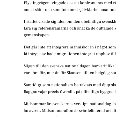
Flyktingvågen tvingade oss att konfronteras med v
annat sätt – och som inte med självklarhet anamm
I stället visade sig idén om den obefintliga svensk
lära sig referensramarna och knäcka de outtalade
gemenskapen.
Det går inte att integrera människor in i något so
få intryck av hade migrationen inte gett upphov til
Vägen till den svenska nationaldagen har varit lika
vara bra för, mer än för Skansen, till en helgdag so
Samtidigt som nationalism betraktats med djup ske
flaggan vajar precis överallt, på offentliga byggna
Midsommar är svenskarnas verkliga nationaldag, bruk
än avsett. Midsommarafton är svårdefinierad och lit