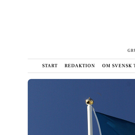
Skip
to
content
GR
START
REDAKTION
OM SVENSK 