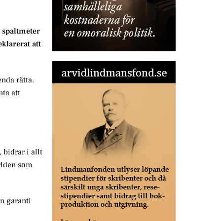
s spaltmeter
klarerat att
enda rätta.
nta att
bidrar i allt
ärlden som
on garanti