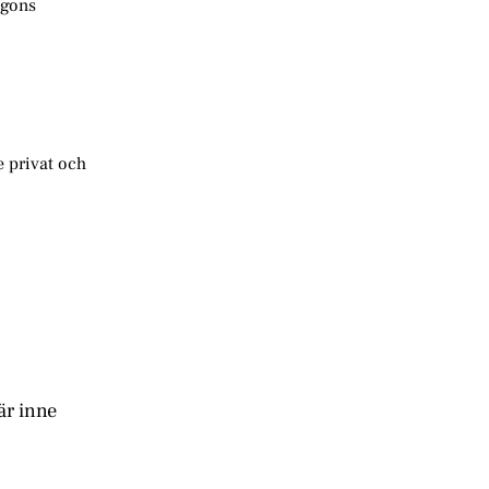
ågons
e privat och
är inne