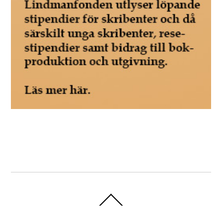
Back
To
Top