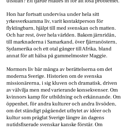
utsidan? Ett fjärde ritades in för att lösa problemet.
Hon har fortsatt undervisa under hela sitt
yrkesverksamma liv, varit kontaktperson för
flyktingbarn, hjälpt till med svenskan och matten.
Och har rest, över hela världen. Bakom järnridån,
till marknaderna i Samarkand, över fjärranöstern,
Sydamerika och ett otal gånger till Afrika, bland
annat för att hälsa på gammelmoster Maggie.
Mormors liv bär många av berättelserna om det
moderna Sverige. Historien om de svenska
missionärerna, i sig kluven och dramatisk, driven
av välvilja men med varierande konsekvenser. Om
kvinnors kamp för utbildning och erkännande. Om
öppenhet, för andra kulturer och andra livsöden,
om det ständigt pågåendet utbytet av idéer och
kultur som präglat Sverige längre än dagens
nutidsfixerade svenskar kanske förstår. Om