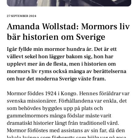
27 SEPTEMBER 2024
Amanda Wollstad: Mormors liv
bär historien om Sverige
Igår fyllde min mormor hundra år. Det är ett
vällevt sekel hon lägger bakom sig, hon har
upplevt mer än de flesta, men i historien om
mormors liv ryms också många av berättelserna
om hur det moderna Sverige växte fram.
Mormor föddes 1924 i Kongo. Hennes föräldrar var
svenska missionärer. Förhållandena var enkla, det
som behövdes byggdes upp på plats och
gammelmormors många födslar måste varit
dramatiskt historier långt från traditionell vård.
Mormor förlöstes med assistans av sin far, då den
lokala kvinna som förberetts som hjälp var på resa