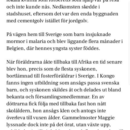
och inte kunde nås. Nedkomsten skedde i
stadshuset, eftersom det var den enda byggnaden
med cementgolv istället för jordgolv.
På vägen hem till Sverige som barn insjuknade
mormor i malaria och blev liggande flera månader i
Belgien, där hennes yngsta syster föddes.
När föräldrarna åkte tillbaka till Afrika en tid senare
blev hon, precis som de flesta syskonen,
bortlämnad till fosterföräldrar i Sverige. I Kongo
fanns ingen utbildning som ansågs passa svenska
barn, och syskonen skildes åt och delades ut bland
bekanta och församlingsmedlemmar. En av
döttrarna fick följa med tillbaka fast hon nått
skolåldern, hon ansågs klen och antogs inte
överleva till vuxen ålder. Gammelmoster Maggie
lyssnade dock inte på det örat, utan växte upp,