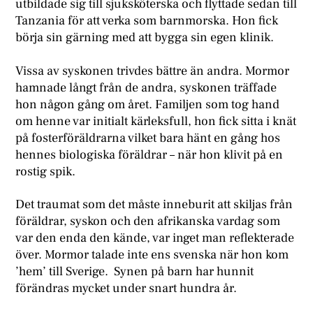
utbildade sig till sjuksköterska och flyttade sedan till
Tanzania för att verka som barnmorska. Hon fick
börja sin gärning med att bygga sin egen klinik.
Vissa av syskonen trivdes bättre än andra. Mormor
hamnade långt från de andra, syskonen träffade
hon någon gång om året. Familjen som tog hand
om henne var initialt kärleksfull, hon fick sitta i knät
på fosterföräldrarna vilket bara hänt en gång hos
hennes biologiska föräldrar – när hon klivit på en
rostig spik.
Det traumat som det måste inneburit att skiljas från
föräldrar, syskon och den afrikanska vardag som
var den enda den kände, var inget man reflekterade
över. Mormor talade inte ens svenska när hon kom
’hem’ till Sverige. Synen på barn har hunnit
förändras mycket under snart hundra år.