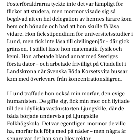
Fosterföräldrarna tyckte inte det var lämpligt för
flickor att studera, men mormor visade sig så
begåvad att en hel delegation av hennes lärare kom
hem och bönade och bad att hon skulle få läsa
vidare. Hon fick stipendium för universitetsstudier i
Lund, men fick inte läsa till civilingenjör – där gick
gränsen. I stället läste hon matematik, fysik och
kemi. Hon arbetade bland annat med Sveriges
första dator – och arbetade frivilligt på Citadellet i
Landskrona när Svenska Röda Korsets vita bussar
kom med överlevare från koncentrationslägren.
I Lund träffade hon också min morfar, den evige
humanisten. De gifte sig, fick min mor och flyttade
till den idylliska västkustorten Ljungskile, där de
båda började undervisa på Ljungskile
Folkhögskola. Det var egentligen mormor de ville
ha, morfar fick följa med på nåder – men några år
senare var det han som blev rektor.