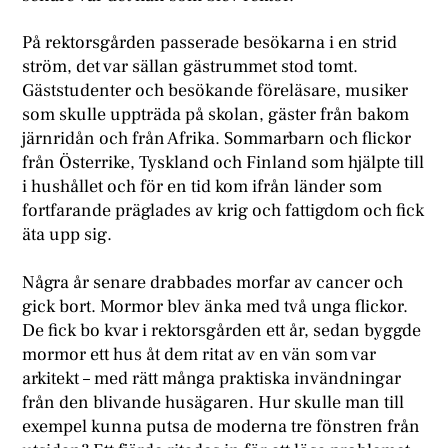
På rektorsgården passerade besökarna i en strid
ström, det var sällan gästrummet stod tomt.
Gäststudenter och besökande föreläsare, musiker
som skulle uppträda på skolan, gäster från bakom
järnridån och från Afrika. Sommarbarn och flickor
från Österrike, Tyskland och Finland som hjälpte till
i hushållet och för en tid kom ifrån länder som
fortfarande präglades av krig och fattigdom och fick
äta upp sig.
Några år senare drabbades morfar av cancer och
gick bort. Mormor blev änka med två unga flickor.
De fick bo kvar i rektorsgården ett år, sedan byggde
mormor ett hus åt dem ritat av en vän som var
arkitekt – med rätt många praktiska invändningar
från den blivande husägaren. Hur skulle man till
exempel kunna putsa de moderna tre fönstren från