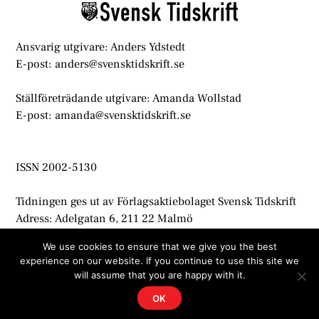
Ansvarig utgivare: Anders Ydstedt
E-post: anders@svensktidskrift.se
Ställföreträdande utgivare: Amanda Wollstad
E-post: amanda@svensktidskrift.se
ISSN 2002-5130
Tidningen ges ut av Förlagsaktiebolaget Svensk Tidskrift
Adress: Adelgatan 6, 211 22 Malmö
info@svensktidskrift.se
We use cookies to ensure that we give you the best
experience on our website. If you continue to use this site we
© Svensk Tidskrift 2021
will assume that you are happy with it.
OK