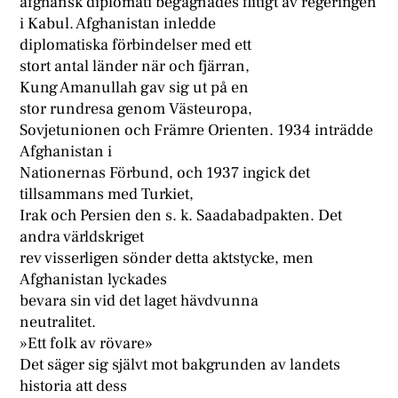
afghansk diplomati begagnades flitigt av regeringen
i Kabul. Afghanistan inledde
diplomatiska förbindelser med ett
stort antal länder när och fjärran,
Kung Amanullah gav sig ut på en
stor rundresa genom Västeuropa,
Sovjetunionen och Främre Orienten. 1934 inträdde
Afghanistan i
Nationernas Förbund, och 1937 ingick det
tillsammans med Turkiet,
Irak och Persien den s. k. Saadabadpakten. Det
andra världskriget
rev visserligen sönder detta aktstycke, men
Afghanistan lyckades
bevara sin vid det laget hävdvunna
neutralitet.
»Ett folk av rövare»
Det säger sig självt mot bakgrunden av landets
historia att dess