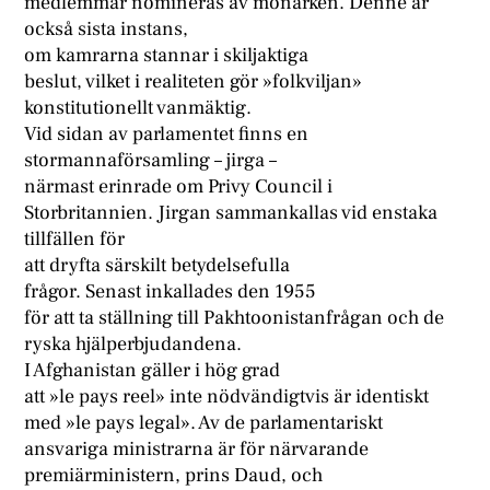
medlemmar nomineras av monarken. Denne är
också sista instans,
om kamrarna stannar i skiljaktiga
beslut, vilket i realiteten gör »folkviljan»
konstitutionellt vanmäktig.
Vid sidan av parlamentet finns en
stormannaförsamling – jirga –
närmast erinrade om Privy Council i
Storbritannien. Jirgan sammankallas vid enstaka
tillfällen för
att dryfta särskilt betydelsefulla
frågor. Senast inkallades den 1955
för att ta ställning till Pakhtoonistanfrågan och de
ryska hjälperbjudandena.
I Afghanistan gäller i hög grad
att »le pays reel» inte nödvändigtvis är identiskt
med »le pays legal». Av de parlamentariskt
ansvariga ministrarna är för närvarande
premiärministern, prins Daud, och