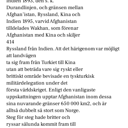
Indien 1893, den s. k.
Durandlinjen, och gränsen mellan
Afghan’istan, Ryssland, Kina och
Indien 1895, varvid Afghanistan
tilldelades Wakhan, som förenar
Afghanistan med Kina och skiljer
414
Ryssland från Indien. Att det härigenom var möjligt
att landvägen
ta sig fram från Turkiet till Kina
utan att beträda vare sig ryskt eller
brittiskt område bevisade en tyskturkisk
militärdelegation under det
första världskriget. Enligt den vanligaste
uppskattningen upptar Afghanistan inom dessa
sina nuvarande gränser 650 000 km2, och är
alltså dubbelt så stort som Norge.
Steg för steg hade britter och
ryssar sålunda kommit fram till