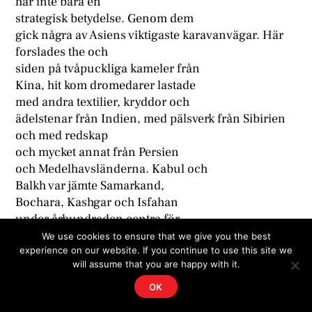
har inte bara en
strategisk betydelse. Genom dem
gick några av Asiens viktigaste karavanvägar. Här
forslades the och
siden på tvåpuckliga kameler från
Kina, hit kom dromedarer lastade
med andra textilier, kryddor och
ädelstenar från Indien, med pälsverk från Sibirien
och med redskap
och mycket annat från Persien
och Medelhavsländerna. Kabul och
Balkh var jämte Samarkand,
Bochara, Kashgar och Isfahan
under århundraden centra för
världshandeln. Mongolhordernas
We use cookies to ensure that we give you the best
experience on our website. If you continue to use this site we
härjningståg utarmade visserligen
will assume that you are happy with it.
städernas hinterland men rubbade
inte deras internationella betydelse.
OK
Först sedan kompassen funnit vä-