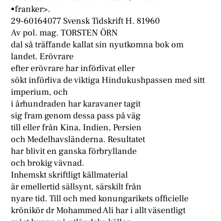
•franker>.
29-60164077 Svensk Tidskrift H. 81960
Av pol. mag. TORSTEN ÖRN
dal så träffande kallat sin nyutkomna bok om
landet. Erövrare
efter erövrare har införlivat eller
sökt införliva de viktiga Hindukushpassen med sitt
imperium, och
i århundraden har karavaner tagit
sig fram genom dessa pass på väg
till eller från Kina, Indien, Persien
och Medelhavsländerna. Resultatet
har blivit en ganska förbryllande
och brokig vävnad.
Inhemskt skriftligt källmaterial
är emellertid sällsynt, särskilt från
nyare tid. Till och med konungarikets officielle
krönikör dr Mohammed Ali har i allt väsentligt