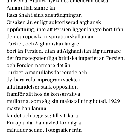
än Kemal Atatiirk, lyckades emellertid också
Amanullah sämre än
Reza Shah i sina ansträngningar.
Orsaken är, enligt auktoriserad afghansk
uppfattning, inte att Persien ligger längre bort från
den europeiska inspirationskällan än
Turkiet, och Afghanistan längre
bort än Persien, utan att Afghanistan låg närmare
det framstegsfientliga brittiska imperiet än Persien,
och Persien närmare det än
Turkiet. Amanullahs forcerade och
dyrbara reformprogram väckte i
alla händelser stark opposition
framför allt hos de konservativa
mullorna, som såg sin maktställning hotad. 1929
måste han lämna
landet och bege sig till sitt kära
Europa, där han avled för några
månader sedan. Fotografier från