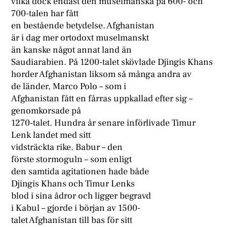
vilka dock endast den muselmanska på 600- och
700-talen har fått
en bestående betydelse. Afghanistan
är i dag mer ortodoxt muselmanskt
än kanske något annat land än
Saudiarabien. På 1200-talet skövlade Djingis Khans
horder Afghanistan liksom så många andra av
de länder, Marco Polo – som i
Afghanistan fått en fårras uppkallad efter sig –
genomkorsade på
1270-talet. Hundra år senare införlivade Timur
Lenk landet med sitt
vidsträckta rike. Babur – den
förste stormoguln – som enligt
den samtida agitationen hade både
Djingis Khans och Timur Lenks
blod i sina ådror och ligger begravd
i Kabul – gjorde i början av 1500-
talet Afghanistan till bas för sitt