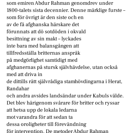
som emiren Abdur Rahman genomdrev under
1800-talets sista decennier. Denne märklige furste –
som för övrigt är den siste och en
av de få afghanska härskare det
förunnats att dö sotdöden i okvald
besittning av sin makt – lyckades
inte bara med balansgången att
tillfredsställa britternas anspråk
på medgörlighet samtidigt med
afghanernas på stursk självhävdelse, utan också
med att driva in
de dittills rätt självrådiga stamhövdingarna i Herat,
Randahar
och andra avsides landsändar under Kabuls välde.
Det blev härigenom svårare för britter och ryssar
att hetsa upp de lokala ledarna
mot varandra för att sedan ta
dessa oroligheter till förevändning
för intervention. De metoder Abdur Rahman