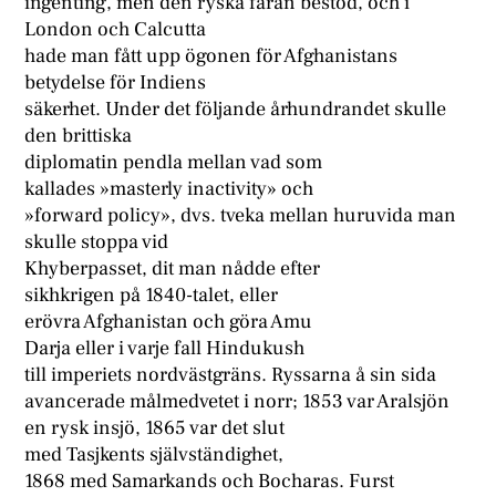
ingenting, men den ryska faran bestod, och i
London och Calcutta
hade man fått upp ögonen för Afghanistans
betydelse för Indiens
säkerhet. Under det följande århundrandet skulle
den brittiska
diplomatin pendla mellan vad som
kallades »masterly inactivity» och
»forward policy», dvs. tveka mellan huruvida man
skulle stoppa vid
Khyberpasset, dit man nådde efter
sikhkrigen på 1840-talet, eller
erövra Afghanistan och göra Amu
Darja eller i varje fall Hindukush
till imperiets nordvästgräns. Ryssarna å sin sida
avancerade målmedvetet i norr; 1853 var Aralsjön
en rysk insjö, 1865 var det slut
med Tasjkents självständighet,
1868 med Samarkands och Bocharas. Furst