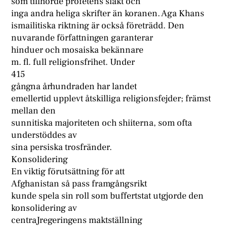
som tillhörde profetens släkt och
inga andra heliga skrifter än koranen. Aga Khans
ismailitiska riktning är också företrädd. Den
nuvarande författningen garanterar
hinduer och mosaiska bekännare
m. fl. full religionsfrihet. Under
415
gångna århundraden har landet
emellertid upplevt åtskilliga religionsfejder; främst
mellan den
sunnitiska majoriteten och shiiterna, som ofta
understöddes av
sina persiska trosfränder.
Konsolidering
En viktig förutsättning för att
Afghanistan så pass framgångsrikt
kunde spela sin roll som buffertstat utgjorde den
konsolidering av
centraJregeringens maktställning