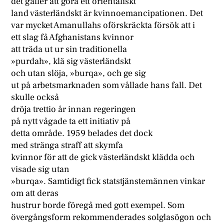
det gäller att göra ett orientaliskt
land västerländskt är kvinnoemancipationen. Det
var mycket Amanullahs oförskräckta försök att i
ett slag få Afghanistans kvinnor
att träda ut ur sin traditionella
»purdah», klä sig västerländskt
och utan slöja, »burqa», och ge sig
ut på arbetsmarknaden som vållade hans fall. Det
skulle också
dröja trettio år innan regeringen
på nytt vågade ta ett initiativ på
detta område. 1959 belades det dock
med stränga straff att skymfa
kvinnor för att de gick västerländskt klädda och
visade sig utan
»burqa». Samtidigt fick statstjänstemännen vinkar
om att deras
hustrur borde föregå med gott exempel. Som
övergångsform rekommenderades solglasögon och