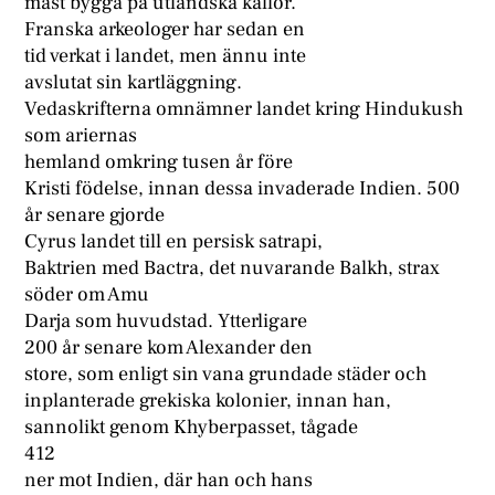
måst bygga på utländska källor.
Franska arkeologer har sedan en
tid verkat i landet, men ännu inte
avslutat sin kartläggning.
Vedaskrifterna omnämner landet kring Hindukush
som ariernas
hemland omkring tusen år före
Kristi födelse, innan dessa invaderade Indien. 500
år senare gjorde
Cyrus landet till en persisk satrapi,
Baktrien med Bactra, det nuvarande Balkh, strax
söder om Amu
Darja som huvudstad. Ytterligare
200 år senare kom Alexander den
store, som enligt sin vana grundade städer och
inplanterade grekiska kolonier, innan han,
sannolikt genom Khyberpasset, tågade
412
ner mot Indien, där han och hans