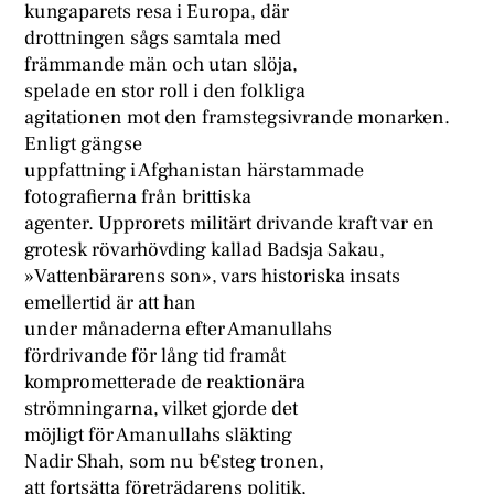
kungaparets resa i Europa, där
drottningen sågs samtala med
främmande män och utan slöja,
spelade en stor roll i den folkliga
agitationen mot den framstegsivrande monarken.
Enligt gängse
uppfattning i Afghanistan härstammade
fotografierna från brittiska
agenter. Upprorets militärt drivande kraft var en
grotesk rövarhövding kallad Badsja Sakau,
»Vattenbärarens son», vars historiska insats
emellertid är att han
under månaderna efter Amanullahs
fördrivande för lång tid framåt
komprometterade de reaktionära
strömningarna, vilket gjorde det
möjligt för Amanullahs släkting
Nadir Shah, som nu b€steg tronen,
att fortsätta företrädarens politik,