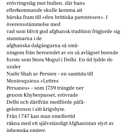
erövringståg mot Indien, där hans
efterkommande skulle komma att
härska fram till »den brittiska parentesen». I
överensstämmelse med
vad som blivit god afghansk tradition frigjorde sig
stammarna i de
afghanska dalgångarna så små-
ningom från beroendet av en så avlägset boende
furste som Stora Mogul i Delhi. En tid lydde de
under
Nadir Shah av Persien – en samtida till
Montesquieus »Lettres
Persanes» – som 1739 trängde ner
genom Khyberpasset, erövrade
Delhi och därifrån medförde påfå-
gelstronen i sitt krigsbyte.
Från l 747 kan man emellertid
räkna med ett självständigt Afghanistan styrt av
inhemska emirer.