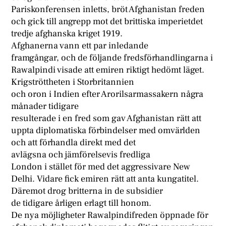
Pariskonferensen inletts, bröt Afghanistan freden
och gick till angrepp mot det brittiska imperietdet
tredje afghanska kriget 1919.
Afghanerna vann ett par inledande
framgångar, och de följande fredsförhandlingarna i
Rawalpindi visade att emiren riktigt hedömt läget.
Krigströttheten i Storbritannien
och oron i Indien efter Arorilsarmassakern några
månader tidigare
resulterade i en fred som gav Afghanistan rätt att
uppta diplomatiska förbindelser med omvärlden
och att förhandla direkt med det
avlägsna och jämförelsevis fredliga
London i stället för med det aggressivare New
Delhi. Vidare fick emiren rätt att anta kungatitel.
Däremot drog britterna in de subsidier
de tidigare årligen erlagt till honom.
De nya möjligheter Rawalpindifreden öppnade för