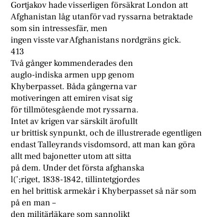
Gortjakov hade visserligen försäkrat London att
Afghanistan låg utanför vad ryssarna betraktade
som sin intressesfär, men
ingen visste var Afghanistans nordgräns gick.
413
Två gånger kommenderades den
auglo-indiska armen upp genom
Khyberpasset. Båda gångerna var
motiveringen att emiren visat sig
för tillmötesgående mot ryssarna.
Intet av krigen var särskilt ärofullt
ur brittisk synpunkt, och de illustrerade egentligen
endast Talleyrands visdomsord, att man kan göra
allt med bajonetter utom att sitta
på dem. Under det första afghanska
l(’;riget, 1838-1842, tillintetgjordes
en hel brittisk armekår i Khyberpasset så när som
på en man –
den militärläkare som sannolikt