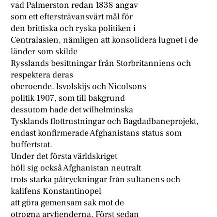
vad Palmerston redan 1838 angav
som ett eftersträvansvärt mål för
den brittiska och ryska politiken i
Centralasien, nämligen att konsolidera lugnet i de
länder som skilde
Rysslands besittningar från Storbritanniens och
respektera deras
oberoende. lsvolskijs och Nicolsons
politik 1907, som till bakgrund
dessutom hade det wilhelminska
Tysklands flottrustningar och Bagdadbaneprojekt,
endast konfirmerade Afghanistans status som
buffertstat.
Under det första världskriget
höll sig också Afghanistan neutralt
trots starka påtryckningar från sultanens och
kalifens Konstantinopel
att göra gemensam sak mot de
otrogna arvfienderna. Först sedan