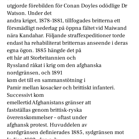
utgjorde förebilden för Conan Doyles odödlige Dr
Watson. Under det
andra kriget, 1878-1881, tillfogades britterna ett
försmädligt nederlag på öppna fältet vid Maiwand
nära Kandahar. Följande straffexpeditioner torde
endast ha rehabiliterat britternas anseende i deras
egna ögon. 1885 hängde det på
ett hår att Storbritannien och
Ryssland råkat i krig om den afghanska
nordgränsen, och 1891
kom det till en sammanstötning i
Pamir mellan kosacker och brittiskt infanteri.
Successivt kom
emellertid Afghanistans gränser att
fastställas genom brittisk-ryska
överenskommelser – oftast under
afghansk protest. Huvuddelen av
nordgränsen definierades 1885, sydgränsen mot