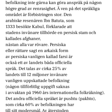
befolkning inte gärna kan göra anspråk på någon
högre grad av renrasighet. Ä ven på rlet språkliga
området är förbistringen stor. Den
arabiske resenären lbn Batuta, som
1333 besökte Kabul, förklarade att
stadens invånare tillhörde en persisk stam och
kallades afghaner,
nästan alla var rövare. Persiska
eller rättare sagt en arkaisk form
av persiska vanligen kallad farsi är
också ett av landets båda officiella
språk. Det talas av cirka 25% av
landets till 12 miljoner invånare
vanligen uppskattade befolkning
(någon tillförlitlig uppgift saknas
i avvaktan på 1960 års internationella folkräkning).
Det andra officiella språket är pushtu (pakhto),
som cirka 60% av befolkningen har
till sitt modersmål. Av återstoden