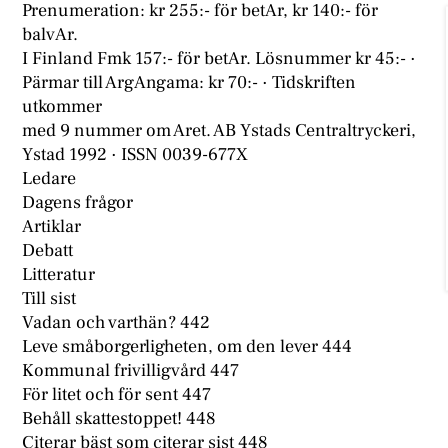
Prenumeration: kr 255:- för betAr, kr 140:- för
balvAr.
I Finland Fmk 157:- för betAr. Lösnummer kr 45:- ·
Pärmar till ArgAngama: kr 70:- · Tidskriften
utkommer
med 9 nummer om Aret. AB Ystads Centraltryckeri,
Ystad 1992 · ISSN 0039-677X
Ledare
Dagens frågor
Artiklar
Debatt
Litteratur
Till sist
Vadan och varthän? 442
Leve småborgerligheten, om den lever 444
Kommunal frivilligvård 447
För litet och för sent 447
Behåll skattestoppet! 448
Citerar bäst som citerar sist 448