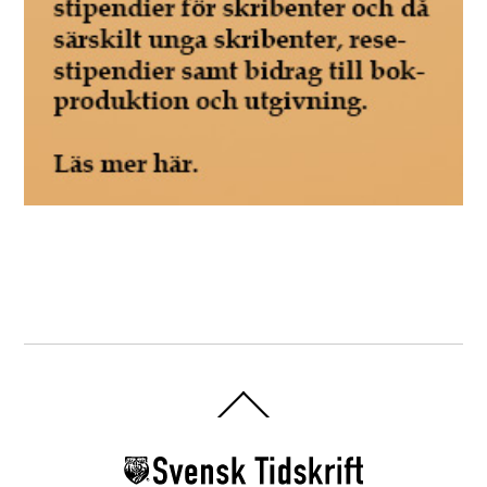
Back
To
Top