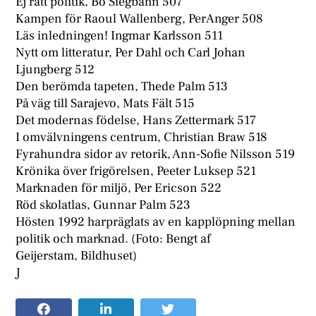
Ej rätt politik, Bo Siegbahn 507
Kampen för Raoul Wallenberg, PerAnger 508
Läs inledningen! Ingmar Karlsson 511
Nytt om litteratur, Per Dahl och Carl Johan
Ljungberg 512
Den berömda tapeten, Thede Palm 513
På väg till Sarajevo, Mats Fält 515
Det modernas födelse, Hans Zettermark 517
I omvälvningens centrum, Christian Braw 518
Fyrahundra sidor av retorik, Ann-Sofie Nilsson 519
Krönika över frigörelsen, Peeter Luksep 521
Marknaden för miljö, Per Ericson 522
Röd skolatlas, Gunnar Palm 523
Hösten 1992 harpräglats av en kapplöpning mellan
politik och marknad. (Foto: Bengt af
Geijerstam, Bildhuset)
J