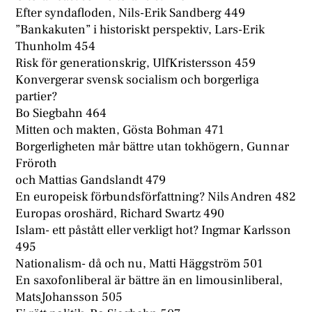
Efter syndafloden, Nils-Erik Sandberg 449
”Bankakuten” i historiskt perspektiv, Lars-Erik
Thunholm 454
Risk för generationskrig, UlfKristersson 459
Konvergerar svensk socialism och borgerliga
partier?
Bo Siegbahn 464
Mitten och makten, Gösta Bohman 471
Borgerligheten mår bättre utan tokhögern, Gunnar
Fröroth
och Mattias Gandslandt 479
En europeisk förbundsförfattning? Nils Andren 482
Europas oroshärd, Richard Swartz 490
Islam- ett påstått eller verkligt hot? Ingmar Karlsson
495
Nationalism- då och nu, Matti Häggström 501
En saxofonliberal är bättre än en limousinliberal,
MatsJohansson 505