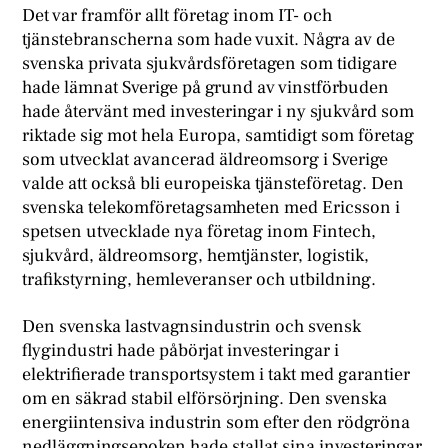
Det var framför allt företag inom IT- och
tjänstebranscherna som hade vuxit. Några av de
svenska privata sjukvårdsföretagen som tidigare
hade lämnat Sverige på grund av vinstförbuden
hade återvänt med investeringar i ny sjukvård som
riktade sig mot hela Europa, samtidigt som företag
som utvecklat avancerad äldreomsorg i Sverige
valde att också bli europeiska tjänsteföretag. Den
svenska telekomföretagsamheten med Ericsson i
spetsen utvecklade nya företag inom Fintech,
sjukvård, äldreomsorg, hemtjänster, logistik,
trafikstyrning, hemleveranser och utbildning.
Den svenska lastvagnsindustrin och svensk
flygindustri hade påbörjat investeringar i
elektrifierade transportsystem i takt med garantier
om en säkrad stabil elförsörjning. Den svenska
energiintensiva industrin som efter den rödgröna
nedläggningsepoken hade stallat sina investeringar