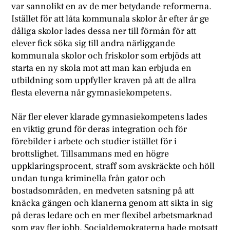
var sannolikt en av de mer betydande reformerna.
Istället för att låta kommunala skolor år efter år ge
dåliga skolor lades dessa ner till förmån för att
elever fick söka sig till andra närliggande
kommunala skolor och friskolor som erbjöds att
starta en ny skola mot att man kan erbjuda en
utbildning som uppfyller kraven på att de allra
flesta eleverna når gymnasiekompetens.
När fler elever klarade gymnasiekompetens lades
en viktig grund för deras integration och för
förebilder i arbete och studier istället för i
brottslighet. Tillsammans med en högre
uppklaringsprocent, straff som avskräckte och höll
undan tunga kriminella från gator och
bostadsområden, en medveten satsning på att
knäcka gängen och klanerna genom att sikta in sig
på deras ledare och en mer flexibel arbetsmarknad
som gav fler jobb. Socialdemokraterna hade motsatt