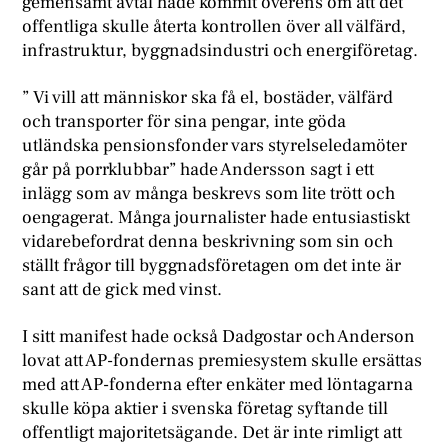
gemensamt avtal hade kommit överens om att det
offentliga skulle återta kontrollen över all välfärd,
infrastruktur, byggnadsindustri och energiföretag.
” Vi vill att människor ska få el, bostäder, välfärd
och transporter för sina pengar, inte göda
utländska pensionsfonder vars styrelseledamöter
går på porrklubbar” hade Andersson sagt i ett
inlägg som av många beskrevs som lite trött och
oengagerat. Många journalister hade entusiastiskt
vidarebefordrat denna beskrivning som sin och
ställt frågor till byggnadsföretagen om det inte är
sant att de gick med vinst.
I sitt manifest hade också Dadgostar och Anderson
lovat att AP-fondernas premiesystem skulle ersättas
med att AP-fonderna efter enkäter med löntagarna
skulle köpa aktier i svenska företag syftande till
offentligt majoritetsägande. Det är inte rimligt att