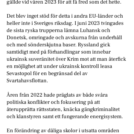
gällde vid våren 2023 för att få fred som det hette.
Det blev inget stöd för detta i andra EU-länder och
heller inte i Sveriges riksdag. I juni 2023 tvingades
de sista ryska trupperna lämna Luhansk och
Donetsk, omringade och avskurna från underhåll
och med sönderskjutna baser. Ryssland gick
samtidigt med på förhandlingar som innebar
ukrainsk suveränitet över Krim mot att man återfick
en möjlighet att under ukrainsk kontroll leasa
Sevastopol för en begränsad del av
Svartahavsflottan.
Åren från 2022 hade präglats av både svåra
politiska konflikter och fokusering på att
återupprätta rättsstaten, knäcka gängkriminalitet
och klanstyren samt ett fungerande energisystem.
En förändring av dåliga skolor i utsatta områden