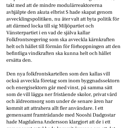
takt med att de mindre modulärreaktorerna
avhjälpte den akuta elbrist S hade skapat genom
avvecklingspolitiken, nu åter valt att byta politik för
att därmed locka till sig Miljöpartiet och
Vänsterpartiet i en vad de själva kallar
Folkfrontsregering som ska avveckla kärnkraften
helt och hållet till förmån för förhoppningen att den
befintliga vindkraften ska kunna helt och hållet
ersätta den.
Den nya folkfrontskartellen som den kallas vill
också avveckla företag som inom byggnadssektorn
och energisektorn går med vinst, på samma sätt
som de vill lägga ner fristående skolor, privat vård
och äldreomsorg som under de senare åren har
kommit att attrahera allt fler användare. I ett
gemensamt framträdande med Nooshi Dadgostar
hade Magdalena Andersson klargjort att de i ett