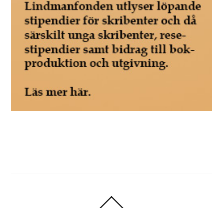
Back
To
Top